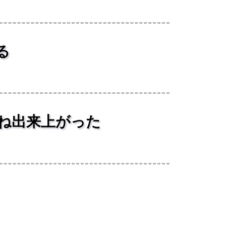
る
が概ね出来上がった