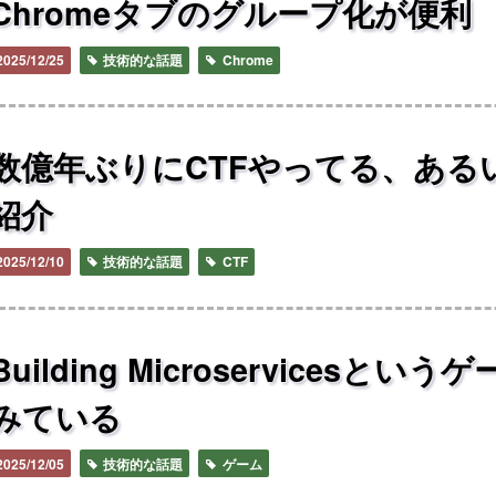
Chromeタブのグループ化が便利
2025/12/25
技術的な話題
Chrome
数億年ぶりにCTFやってる、あるいはDa
紹介
2025/12/10
技術的な話題
CTF
Building Microservices
みている
2025/12/05
技術的な話題
ゲーム