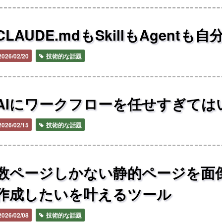
CLAUDE.mdもSkillもAgentも
2026/02/20
技術的な話題
AIにワークフローを任せすぎては
2026/02/15
技術的な話題
数ページしかない静的ページを面
作成したいを叶えるツール
2026/02/08
技術的な話題