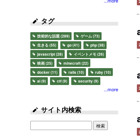
...more
タグ
技術的な話題
(289)
ゲーム
(73)
生きる
(55)
go
(41)
php
(38)
javascript
(28)
イベントメモ
(26)
映画
(25)
minecraft
(22)
docker
(11)
rails
(10)
ruby
(10)
ai
(9)
ctf
(9)
security
(9)
...more
サイト内検索
検索