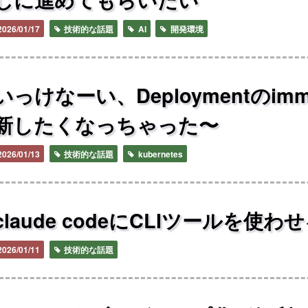
2026/01/17
技術的な話題
AI
開発環境
いっけなーい、Deploymentのim
新したくなっちゃった〜
2026/01/13
技術的な話題
kubernetes
claude codeにCLIツールを使わ
2026/01/11
技術的な話題