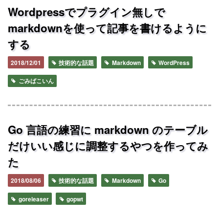
Wordpressでプラグイン無しで
markdownを使って記事を書けるように
する
2018/12/01
技術的な話題
Markdown
WordPress
ごみばこいん
Go 言語の練習に markdown のテーブル
だけいい感じに調整するやつを作ってみ
た
2018/08/06
技術的な話題
Markdown
Go
goreleaser
gopwt