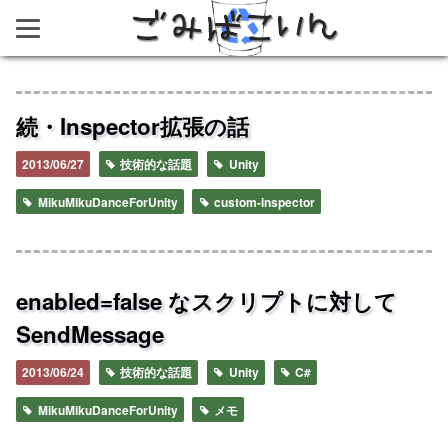
ごみばこいん
続・Inspector拡張の話
2013/06/27
技術的な話題
Unity
MikuMikuDanceForUnity
custom-inspector
enabled=false なスクリプトに対して
SendMessage
2013/06/24
技術的な話題
Unity
C#
MikuMikuDanceForUnity
メモ