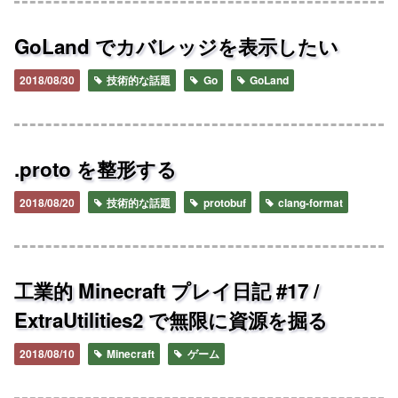
GoLand でカバレッジを表示したい
2018/08/30
技術的な話題
Go
GoLand
.proto を整形する
2018/08/20
技術的な話題
protobuf
clang-format
工業的 Minecraft プレイ日記 #17 /
ExtraUtilities2 で無限に資源を掘る
2018/08/10
Minecraft
ゲーム