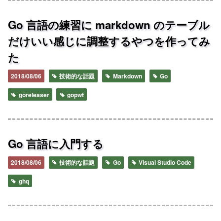
Go 言語の練習に markdown のテーブル
だけいい感じに調整するやつを作ってみ
た
2018/08/06
技術的な話題
Markdown
Go
goreleaser
gopwt
Go 言語に入門する
2018/08/06
技術的な話題
Go
Visual Studio Code
ghq