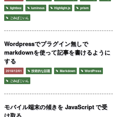
lightbox
luminous
Highlight.js
prism
ごみばこいん
Wordpressでプラグイン無しで
markdownを使って記事を書けるように
する
2018/12/01
技術的な話題
Markdown
WordPress
ごみばこいん
モバイル端末の傾きを JavaScript で受
け取る