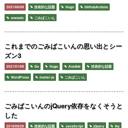
2021/06/09
技術的な話題
Hugo
GitHubActions
onstatic
ごみばこいん
これまでのごみばこいんの思い出とシー
ズン3
2021/01/08
Go
Hugo
Ansible
技術的な話題
WordPress
matter-js
ごみばこいん
ごみばこいんのjQuery依存をなくそうと
した
2019/09/29
技術的な話題
JavaScript
jQuery
lity