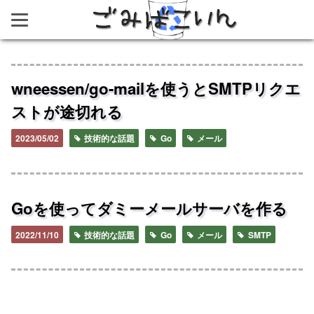
ごみばこいん
wneessen/go-mailを使うとSMTPリクエ
ストが途切れる
2023/05/02
技術的な話題
Go
メール
Goを使ってダミーメールサーバを作る
2022/11/10
技術的な話題
Go
メール
SMTP