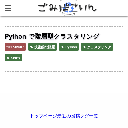
ごみばこいん
Python で階層型クラスタリング
2017/09/07
技術的な話題
Python
クラスタリング
SciPy
トップページ
最近の投稿
タグ一覧