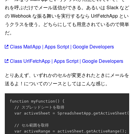
れを呼ぶだけでメール送信ができる。あるいは Slack など
の Webhook な振る舞いを実行するなら UrlFetchApp とい
うクラスを使う。どちらにしても用意されているので簡単
だ。
Class MailApp | Apps Script | Google Developers
Class UrlFetchApp | Apps Script | Google Developers
とりあえず、いずれかのセルが変更されたときにメールを
送るよ！についてのソースとしてはこんな感じ。
function myFunction() {

  // スプレッドシートを取得

  var activeSheet = SpreadsheetApp.getActiveSheet();

  // セル範囲を取得

  var activeRange = activeSheet.getActiveRange();
