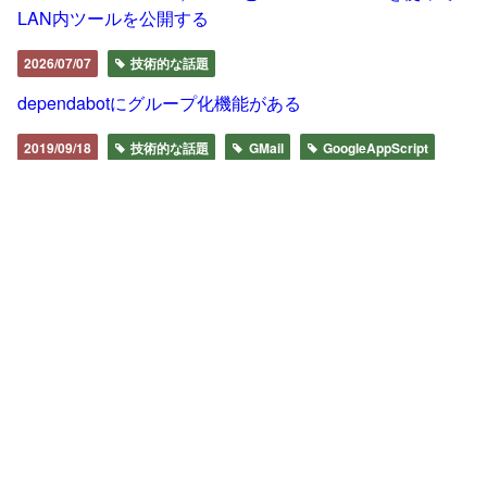
LAN内ツールを公開する
2026/07/07
技術的な話題
dependabotにグループ化機能がある
2019/09/18
技術的な話題
GMail
GoogleAppScript
Google App Script で Gmail のお掃除をする
2018/04/10
技術的な話題
Bitbucket Pipelines
GoogleAppScript
Spreadsheet
Google App Script を使って Bitbucket Pipelines の動いて
いる状況を見える化した話
2018/03/13
技術的な話題
GoogleAppScript
あいまいな VLOOKUP 関数。レーベンシュタイン距離を
添えて。