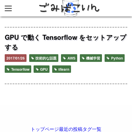
ごみばこいん
GPU で動く Tensorflow をセットアップ
する
2017/01/26
技術的な話題
AWS
機械学習
Python
Tensorflow
GPU
tflearn
トップページ
最近の投稿
タグ一覧