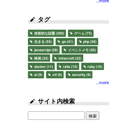
...more
タグ
技術的な話題
(289)
ゲーム
(73)
生きる
(55)
go
(41)
php
(38)
javascript
(28)
イベントメモ
(26)
映画
(25)
minecraft
(22)
docker
(11)
rails
(10)
ruby
(10)
ai
(9)
ctf
(9)
security
(9)
...more
サイト内検索
検索