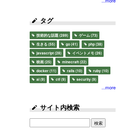
...more
タグ
技術的な話題
(289)
ゲーム
(73)
生きる
(55)
go
(41)
php
(38)
javascript
(28)
イベントメモ
(26)
映画
(25)
minecraft
(22)
docker
(11)
rails
(10)
ruby
(10)
ai
(9)
ctf
(9)
security
(9)
...more
サイト内検索
検索