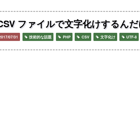
CSV ファイルで文字化けするん
2017/07/31
技術的な話題
PHP
CSV
文字化け
UTF-8