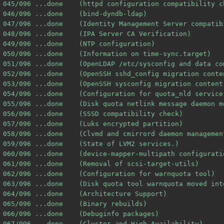
045/096 ...done    (httpd configuration compatibility ch
046/096 ...done    (bind-dyndb-ldap)

047/096 ...done    (Identity Management Server compatibi
048/096 ...done    (IPA Server CA Verification)

049/096 ...done    (NTP configuration)

050/096 ...done    (Information on time-sync.target)

051/096 ...done    (OpenLDAP /etc/sysconfig and data com
052/096 ...done    (OpenSSH sshd_config migration conten
053/096 ...done    (OpenSSH sysconfig migration content)
054/096 ...done    (Configuration for quota_nld service)
055/096 ...done    (Disk quota netlink message daemon m
056/096 ...done    (SSSD compatibility check)

057/096 ...done    (Luks encrypted partition)

058/096 ...done    (Clvmd and cmirrord daemon management
059/096 ...done    (State of LVM2 services.)

060/096 ...done    (device-mapper-multipath configurati
061/096 ...done    (Removal of scsi-target-utils)

062/096 ...done    (Configuration for warnquota tool)

063/096 ...done    (Disk quota tool warnquota moved int
064/096 ...done    (Architecture Support)

065/096 ...done    (Binary rebuilds)

066/096 ...done    (Debuginfo packages)

067/096 ...done    (Cluster and High Availability)
