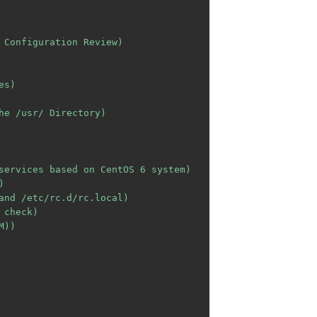
 Configuration Review)

s)

he /usr/ Directory)

services based on CentOS 6 system)



and /etc/rc.d/rc.local)

check)

))
