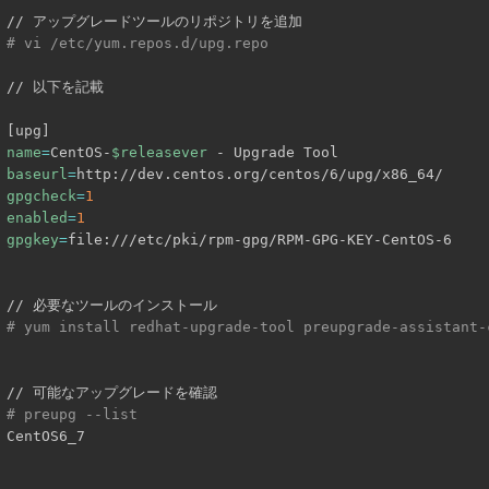
# vi /etc/yum.repos.d/upg.repo
// 以下を記載

[
upg
]
name
=
CentOS-
$releasever
baseurl
=
gpgcheck
=
1
enabled
=
1
gpgkey
=
file:///etc/pki/rpm-gpg/RPM-GPG-KEY-CentOS-6

# yum install redhat-upgrade-tool preupgrade-assistant-
# preupg --list
CentOS6_7
