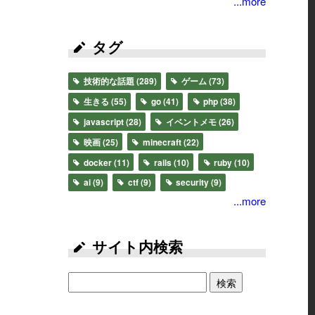
...more
タグ
技術的な話題
(289)
ゲーム
(73)
生きる
(55)
go
(41)
php
(38)
javascript
(28)
イベントメモ
(26)
映画
(25)
minecraft
(22)
docker
(11)
rails
(10)
ruby
(10)
ai
(9)
ctf
(9)
security
(9)
...more
サイト内検索
検索