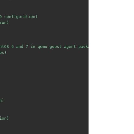
 configuration)

on)

ntOS 6 and 7 in qemu-guest-agent package)

s)

)

on)
