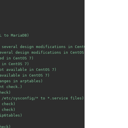
 to MariaDB)

 several design modifications in CentOS 7 release)

everal design modifications in CentOS 7 release)

d in CentOS 7)

in CentOS 7)

ot available in CentOS 7)

available in CentOS 7)

anges in arptables)

t check.)

eck)

 /etc/sysconfig/* to *.service files)

check)

check)

p6tables)

eck)
