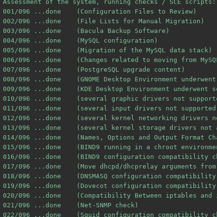
Assessment of the system, running checks / SCE scripts:

001/096 ...done    (Configuration Files to Review)

002/096 ...done    (File Lists for Manual Migration)

003/096 ...done    (Bacula Backup Software)

004/096 ...done    (MySQL configuration)

005/096 ...done    (Migration of the MySQL data stack)

006/096 ...done    (Changes related to moving from MySQL
007/096 ...done    (PostgreSQL upgrade content)

008/096 ...done    (GNOME Desktop Environment underwent
009/096 ...done    (KDE Desktop Environment underwent s
010/096 ...done    (several graphic drivers not supporte
011/096 ...done    (several input drivers not supported 
012/096 ...done    (several kernel networking drivers n
013/096 ...done    (several kernel storage drivers not 
014/096 ...done    (Names, Options and Output Format Ch
015/096 ...done    (BIND9 running in a chroot environmen
016/096 ...done    (BIND9 configuration compatibility ch
017/096 ...done    (Move dhcpd/dhcprelay arguments from
018/096 ...done    (DNSMASQ configuration compatibility 
019/096 ...done    (Dovecot configuration compatibility 
020/096 ...done    (Compatibility Between iptables and i
021/096 ...done    (Net-SNMP check)

022/096 ...done    (Squid configuration compatibility ch