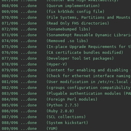
068/096 ...done    (Quorum implementation)

069/096 ...done    (fix krb5kdc config file)

070/096 ...done    (File Systems, Partitions and Mounts
071/096 ...done    (Read Only FHS directories)

072/096 ...done    (Sonamebumped libs)

073/096 ...done    (SonameKept Reusable Dynamic Librarie
074/096 ...done    (Removed .so libs)

075/096 ...done    (In-place Upgrade Requirements for t
076/096 ...done    (CA certificate bundles modified)

077/096 ...done    (Developer Tool Set packages)

078/096 ...done    (Hyper-V)

079/096 ...done    (Content for enabling and disabling 
080/096 ...done    (Check for ethernet interface naming)
081/096 ...done    (User modification in /etc/rc.local 
082/096 ...done    (cgroups configuration compatibility 
083/096 ...done    (Plugable authentication modules (PAM
084/096 ...done    (Foreign Perl modules)

085/096 ...done    (Python 2.7.5)

086/096 ...done    (Ruby 2.0.0)

087/096 ...done    (SCL collections)

088/096 ...done    (System kickstart)

089/096 ...done    (YUM)
