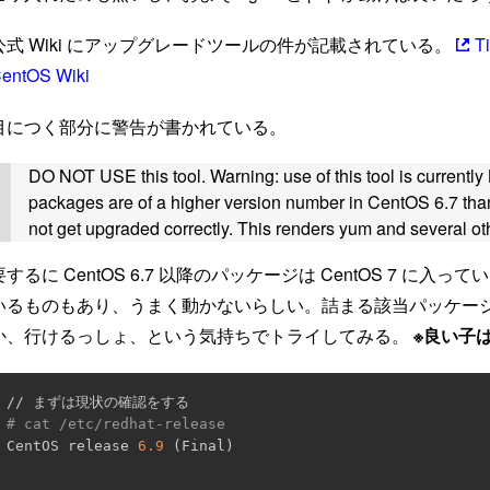
公式 Wiki にアップグレードツールの件が記載されている。
T
entOS Wiki
目につく部分に警告が書かれている。
DO NOT USE this tool. Warning: use of this tool is currentl
packages are of a higher version number in CentOS 6.7 tha
not get upgraded correctly. This renders yum and several ot
要するに CentOS 6.7 以降のパッケージは CentOS 7 
いるものもあり、うまく動かないらしい。詰まる該当パッケー
か、行けるっしょ、という気持ちでトライしてみる。
※良い子
# cat /etc/redhat-release
CentOS release 
6.9
(
Final
)