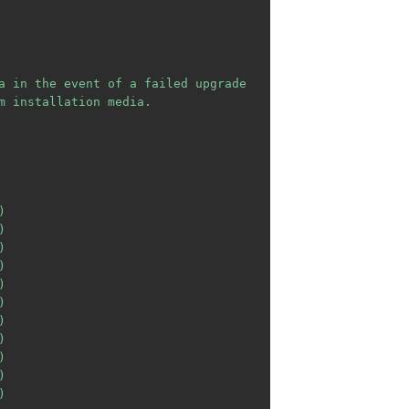
a in the event of a failed upgrade

m installation media.






















