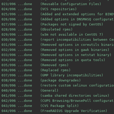
023/096 ...done    (Reusable Configuration Files)

024/096 ...done    (VCS repositories)

025/096 ...done    (Added and extended options for BIND9
026/096 ...done    (Added options in DNSMASQ configurati
027/096 ...done    (Packages not signed by CentOS)

028/096 ...done    (Obsoleted rpms)

029/096 ...done    (w3m not available in CentOS 7)

030/096 ...done    (report incompatibilities between Ce
031/096 ...done    (Removed options in coreutils binarie
032/096 ...done    (Removed options in gawk binaries)

033/096 ...done    (Removed options in netstat binary)

034/096 ...done    (Removed options in quota tools)

035/096 ...done    (Removed rpms)

036/096 ...done    (Replaced rpms)

037/096 ...done    (GMP library incompatibilities)

038/096 ...done    (package downgrades)

039/096 ...done    (restore custom selinux configuration
040/096 ...done    (General)

041/096 ...done    (samba shared directories selinux)

042/096 ...done    (CUPS Browsing/BrowsePoll configurati
043/096 ...done    (CVS Package Split)

044/096 ...done    (FreeRADIUS Upgrade Verification)
