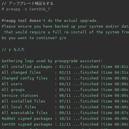
# preupg -s CentOS6_7
Preupg tool doesn
't do the actual upgrade.

Please ensure you have backed up your system and/or dat
 that would require a full re-install of the system fro
Do you want to continue? y/n

// y を入力

Gathering logs used by preupgrade assistant:

All installed packages : 01/11 ...finished (time 00:01s)
All changed files      : 02/11 ...finished (time 04:51s)
Changed config files   : 03/11 ...finished (time 00:00s)
All users              : 04/11 ...finished (time 00:00s)
All groups             : 05/11 ...finished (time 00:00s)
Service statuses       : 06/11 ...finished (time 00:00s)
All installed files    : 07/11 ...finished (time 00:04s)
All local files        : 08/11 ...finished (time 00:40s)
All executable files   : 09/11 ...finished (time 00:07s)
RedHat signed packages : 10/11 ...finished (time 00:00s)
CentOS signed packages : 11/11 ...finished (time 00:00s)