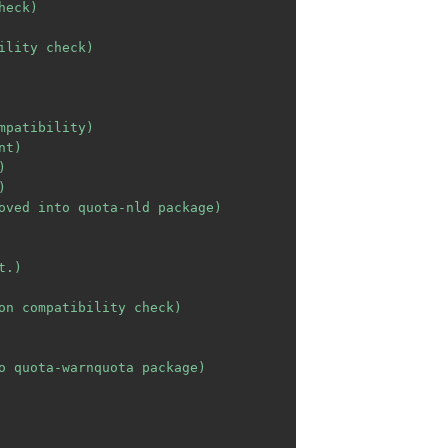
eck)

lity check)

patibility)

t)





oved into quota-nld package)

.)

on compatibility check)

o quota-warnquota package)
