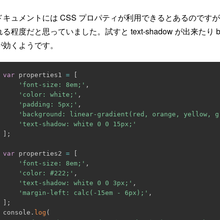
ドキュメントには CSS プロパティが利用できるとあるのです
れる程度だと思っていました。試すと text-shadow が出来たり
が効くようです。
var
 properties1 
=
[
'font-size: 8em;'
,
'color: white;'
,
'padding: 5px;'
,
'background: linear-gradient(red, orange, yellow, g
'text-shadow: white 0 0 15px;'
]
;
var
 properties2 
=
[
'font-size: 8em;'
,
'color: #222;'
,
'text-shadow: white 0 0 3px;'
,
'margin-left: calc(-15em - 6px);'
,
]
;
console
.
log
(