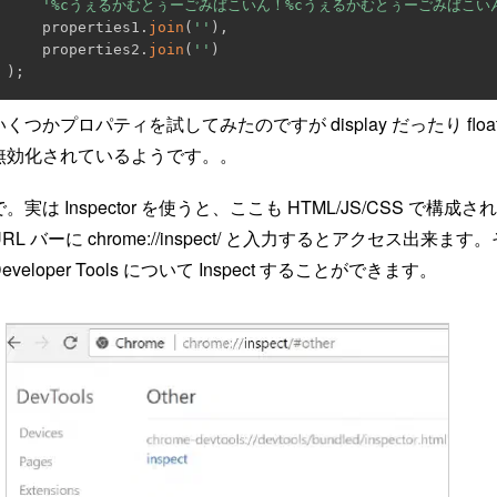
'%cうぇるかむとぅーごみばこいん！%cうぇるかむとぅーごみばこい
    properties1
.
join
(
''
)
,
    properties2
.
join
(
''
)
)
;
いくつかプロパティを試してみたのですが display だったり float だった
無効化されているようです。。
で。実は Inspector を使うと、ここも HTML/JS/CSS で構成さ
URL バーに chrome://inspect/ と入力するとアクセス出来ま
Developer Tools について Inspect することができます。