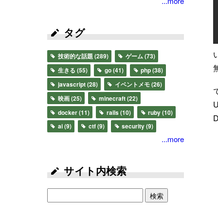
...more
タグ
技術的な話題
(289)
ゲーム
(73)
生きる
(55)
go
(41)
php
(38)
javascript
(28)
イベントメモ
(26)
映画
(25)
minecraft
(22)
docker
(11)
rails
(10)
ruby
(10)
ai
(9)
ctf
(9)
security
(9)
...more
サイト内検索
検索