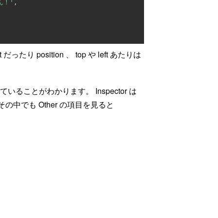
ん！'
,
り position 、 top や left あたりは
れていることがわかります。 Inspector は
す。その中でも Other の項目を見ると