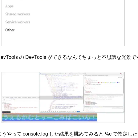
DevTools の DevTools ができるなんてちょっと不思議な光景
こうやって console.log した結果を眺めてみると %c で指定したも