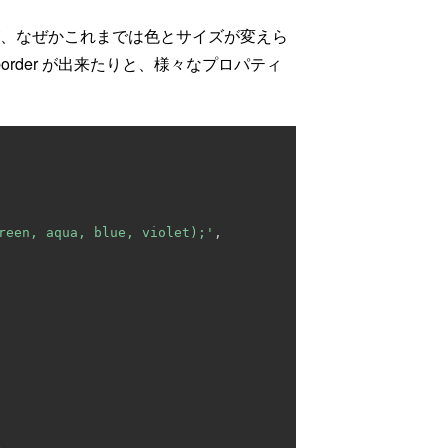
が、なぜかこれまでは色とサイズが変えら
 border が出来たりと、様々なプロパティ
reen, aqua, blue, violet);'
,