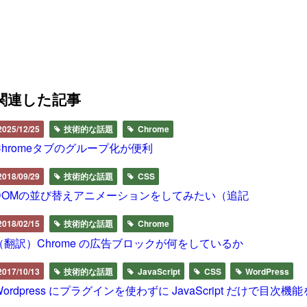
関連した記事
2025/12/25
技術的な話題
Chrome
Chromeタブのグループ化が便利
2018/09/29
技術的な話題
CSS
DOMの並び替えアニメーションをしてみたい（追記
2018/02/15
技術的な話題
Chrome
（翻訳）Chrome の広告ブロックが何をしているか
2017/10/13
技術的な話題
JavaScript
CSS
WordPress
Wordpress にプラグインを使わずに JavaScript だけで目次