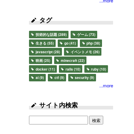
...more
タグ
技術的な話題
(289)
ゲーム
(73)
生きる
(55)
go
(41)
php
(38)
javascript
(28)
イベントメモ
(26)
映画
(25)
minecraft
(22)
docker
(11)
rails
(10)
ruby
(10)
ai
(9)
ctf
(9)
security
(9)
...more
サイト内検索
検索