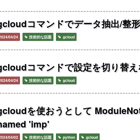
gcloudコマンドでデータ抽出/整
2024/04/24
技術的な話題
gcloud
gcloudコマンドで設定を切り替
2024/04/24
技術的な話題
gcloud
gcloudを使おうとして ModuleNotFo
named 'imp'
2024/04/02
技術的な話題
python
gcloud