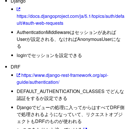
Django
https://docs.djangoproject.com/ja/5.1/topics/auth/defa
ult/#auth-web-requests
AuthenticationMiddlewareはセッションがあれば
Userが設定される、なければAnonymousUserにな
る
loginでセッションを設定できる
DRF
https://www.django-rest-framework.org/api-
guide/authentication/
DEFAULT_AUTHENTICATION_CLASSES でどんな
認証をするか設定できる
Djangoでビューの処理に入ってからはすべてDRF側
で処理されるようになっていて、リクエストオブジ
ェクトもDRFのものが使われる