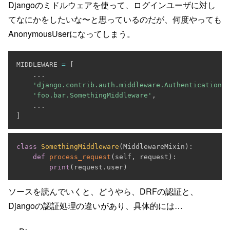
Djangoのミドルウェアを使って、ログインユーザに対し
てなにかをしたいな〜と思っているのだが、何度やっても
AnonymousUserになってしまう。
MIDDLEWARE 
=
[
.
.
.
'django.contrib.auth.middleware.AuthenticationMi
'foo.bar.SomethingMiddleware'
,
.
.
.
]
class
SomethingMiddleware
(
MiddlewareMixin
)
:
def
process_request
(
self
,
 request
)
:
print
(
request
.
user
)
ソースを読んでいくと、どうやら、DRFの認証と、
Djangoの認証処理の違いがあり、具体的には…