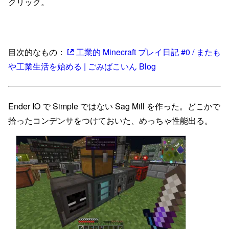
クリック。
工業的 Minecraft プレイ日記 #19 / おしまい
工業的 Minecraft プレイ日記 #18 / 天気を晴れに固定する
目次的なもの：
工業的 Minecraft プレイ日記 #0 / またも
工業的 Minecraft プレイ日記 #17 / ExtraUtilities2 
や工業生活を始める | ごみばこいん Blog
工業的 Minecraft プレイ日記 #16 / ネザースターをお
工業的 Minecraft プレイ日記 #15 / 小話:空を飛んだり
Ender IO で Simple ではない Sag Mill を作った。どこかで
工業的 Minecraft プレイ日記 #14 / 核融合反応炉を使っ
拾ったコンデンサをつけておいた、めっちゃ性能出る。
工業的 Minecraft プレイ日記 #13 / デジタルマイナー
工業的 Minecraft プレイ日記 #12 / Mekanism の鉱石 
工業的 Minecraft プレイ日記 #11 / 小話: Redstone C
工業的 Minecraft プレイ日記 #10 / Ender IO の電動スポ
工業的 Minecraft プレイ日記 #9 / Ender IO の経験値銀
工業的 Minecraft プレイ日記 #8 / Mekanism の鉱石 3
工業的 Minecraft プレイ日記 #7 / 倉庫を強化する