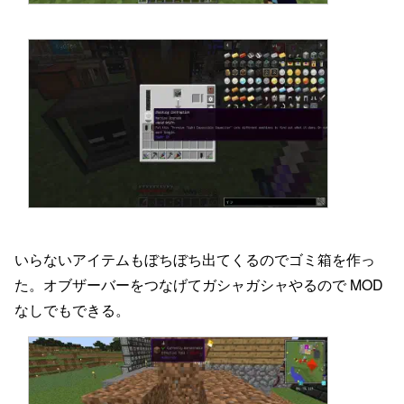
工業的 Minecraft プレイ日記 #6 / 小話:溶岩るつぼ、ス
工業的 Minecraft プレイ日記 #5 / Cavernを探検
工業的 Minecraft プレイ日記 #4 / ぼくの考えた最
工業的 Minecraft プレイ日記 #3 / TinkersConstruct を始
工業的 Minecraft プレイ日記 #2 / 資源を集めたり拠点
工業的 Minecraft プレイ日記 #1 / Mekanism で鉱石 2 倍
工業的 Minecraft プレイ日記 #0 / またもや工業生活を始
いらないアイテムもぼちぼち出てくるのでゴミ箱を作っ
た。オブザーバーをつなげてガシャガシャやるので MOD
なしでもできる。