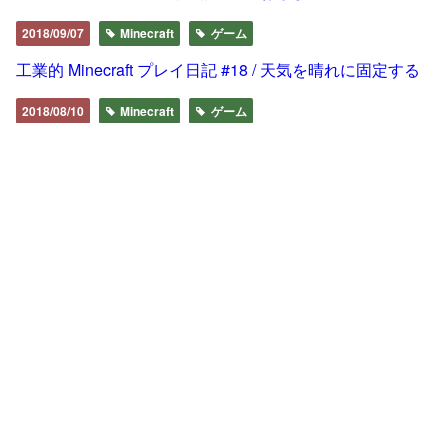
2018/09/07
Minecraft
ゲーム
工業的 Minecraft プレイ日記 #18 / 天気を晴れに固定する
2018/08/10
Minecraft
ゲーム
工業的 Minecraft プレイ日記 #17 / ExtraUtilities2 で無限に
資源を掘る
2018/07/15
Minecraft
ゲーム
Minecraft x DQ な DQM5 の導入方法を説明をするよ（マ
ルチも可）
2018/07/10
Minecraft
ゲーム
工業的 Minecraft プレイ日記 #16 / ネザースターをお手軽
に集めるよ