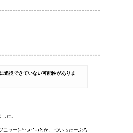
容に追従できていない可能性がありま
ました。
ャー(=^･ω･^=)とか。 ついったーぷろ