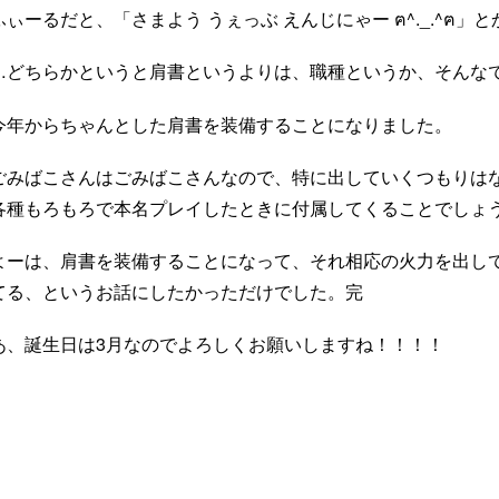
ふぃーるだと、「さまよう うぇっぶ えんじにゃー ฅ^._.^ฅ」
…どちらかというと肩書というよりは、職種というか、そんな
今年からちゃんとした肩書を装備することになりました。
ごみばこさんはごみばこさんなので、特に出していくつもりは
各種もろもろで本名プレイしたときに付属してくることでしょ
よーは、肩書を装備することになって、それ相応の火力を出し
てる、というお話にしたかっただけでした。完
あ、誕生日は3月なのでよろしくお願いしますね！！！！