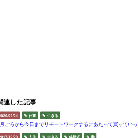
関連した記事
2020/04/24
仕事
生きる
1月ごろから今日までリモートワークするにあたって買ってい
2017/12/20
人生
生きる
結婚式
妻