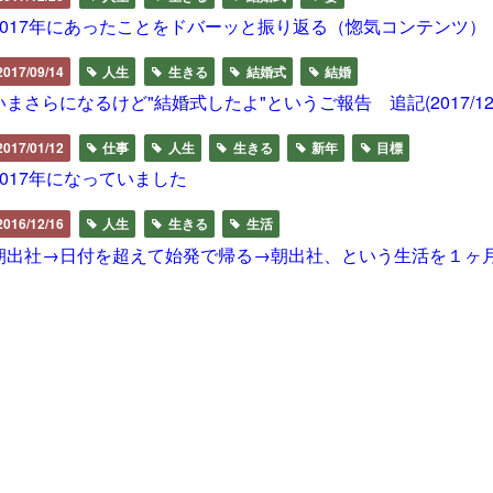
2017年にあったことをドバーッと振り返る（惚気コンテンツ）
2017/09/14
人生
生きる
結婚式
結婚
いまさらになるけど"結婚式したよ"というご報告 追記(2017/12/
2017/01/12
仕事
人生
生きる
新年
目標
2017年になっていました
2016/12/16
人生
生きる
生活
朝出社→日付を超えて始発で帰る→朝出社、という生活を１ヶ