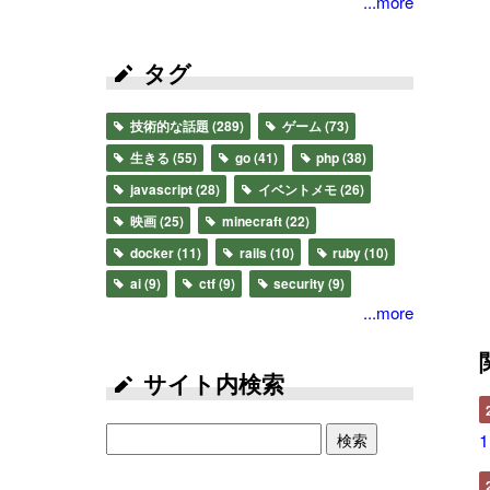
...more
タグ
技術的な話題
(289)
ゲーム
(73)
生きる
(55)
go
(41)
php
(38)
javascript
(28)
イベントメモ
(26)
映画
(25)
minecraft
(22)
docker
(11)
rails
(10)
ruby
(10)
ai
(9)
ctf
(9)
security
(9)
...more
サイト内検索
検索