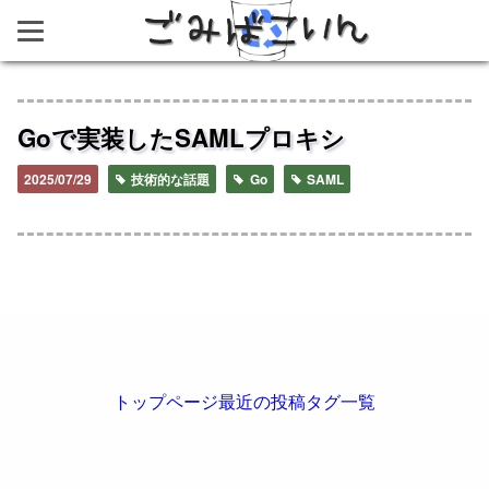
ごみばこいん
Goで実装したSAMLプロキシ
2025/07/29
技術的な話題
Go
SAML
トップページ
最近の投稿
タグ一覧