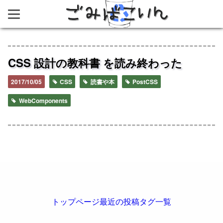
ごみばこいん
CSS 設計の教科書 を読み終わった
2017/10/05
CSS
読書や本
PostCSS
WebComponents
トップページ
最近の投稿
タグ一覧