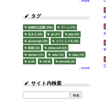
C
...more
タグ
技術的な話題
(289)
ゲーム
(73)
s
生きる
(55)
go
(41)
php
(38)
javascript
(28)
イベントメモ
(26)
映画
(25)
minecraft
(22)
docker
(11)
rails
(10)
ruby
(10)
ai
(9)
ctf
(9)
security
(9)
...more
サイト内検索
検索