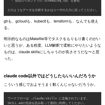
-
 現在のリポジトリの schema/bq.sql を参照

ghも、gcloudも、kubectlも、terraformも、なんでも使え
る。
明示的なものはMakefile等でタスクをもりもり書くのがい
いと思うが、ある程度、LLM解釈で柔軟にやりたいような
ものは、claude skillsにしちゃうのが良さそうだな〜と思
った。
claude code以外ではどうしたらいいんだろうか
こういう感じでおよそうまく動くんじゃないだろうか。
ワークフローは 
.
claude
/
skills に定義されています。

SKILL
.