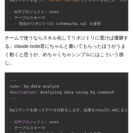
-
 GCPプロジェクト
:
-
 テーブルスキーマ

-
 現在のリポジトリの schema
/
bq
.
チームで使うならスキル化してリポジトリに置けば優勝す
る。claude code君にちゃんと書いてもらったほうがうま
く動くと思うが、めちゃくちゃシンプルにはこういう感
じ。
---
name
:
 bq
-
data
-
description
:
---
bqコマンドを使ってデータ分析をします。結果をresult.mdにまとめ
-
GCPプロジェクト
:
-
 テーブルスキーマ
