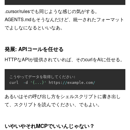
.cursor/rulesでも同じような感じの気がする。
AGENTS.mdもそうなんだけど、統一されたフォーマット
でよしなになるといいなあ。
発展: APIコールを任せる
HTTPなAPIが提供されていれば、そのcurlをAIに任せる。
こうやってデータを取得してください
:
curl  
-
d 
'{...}'
 https
:
/
/
example
.
com
/
あるいはその呼び出し方をシェルスクリプトに書き出し
て、スクリプトを読んでください、でもよい。
いやいやそれMCPでいいんじゃない？