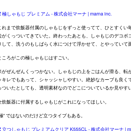
極しゃもじ プレミアム - 株式会社マーナ | marna inc.
これまで炊飯器付属のしゃもじをずっと使ってて、ひとすくい
粒がくっついてきていた。終わったあとも、しゃもじのデコボ
りして、洗うのもしばらく水につけて浮かせて、とやっていて
ところがこの極しゃもじはすごい。
米がぜんぜんくっつかない。しゃもじの上をごはんが滑る、転
ッキレでもあって、シャッシャしやすい。絶妙なカーブも良く
っついたとしても、透明素材なのでどこについているか見やす
全炊飯器に付属するしゃもじがこれになってほしい。
“極” ではないのだけど立つタイプもある。
立つしゃもじ プレミアムクリア K555CL - 株式会社マーナ | marn