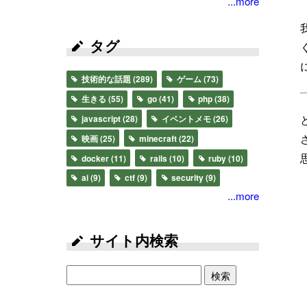
...more
タグ
技術的な話題
(289)
ゲーム
(73)
生きる
(55)
go
(41)
php
(38)
javascript
(28)
イベントメモ
(26)
映画
(25)
minecraft
(22)
docker
(11)
rails
(10)
ruby
(10)
ai
(9)
ctf
(9)
security
(9)
...more
サイト内検索
検索