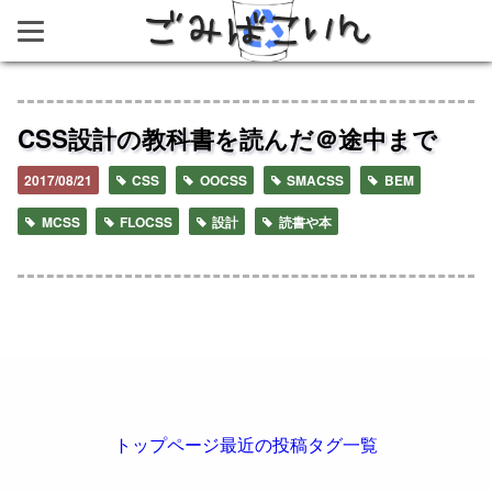
ごみばこいん
CSS設計の教科書を読んだ＠途中まで
2017/08/21
CSS
OOCSS
SMACSS
BEM
MCSS
FLOCSS
設計
読書や本
トップページ
最近の投稿
タグ一覧