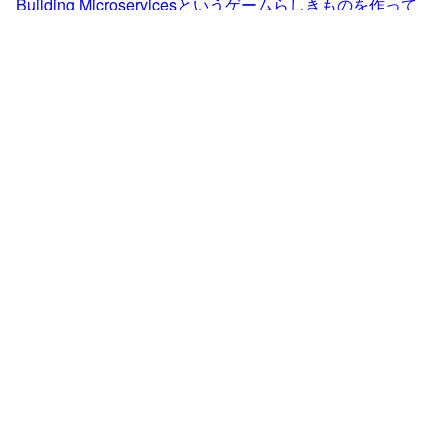
Building Microservicesというゲームらしきものを作って
みている
2025/07/01
ゲーム
Revolution Idleのすすめ
2025/03/29
ゲーム
ぷよぷよ
ぷよぷよわからん期来てる
2025/02/18
ゲーム
ぷよぷよ
サタンに10先で初めて勝利した