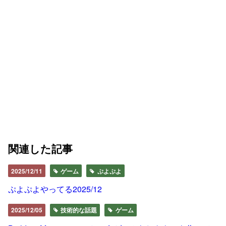
関連した記事
2025/12/11
ゲーム
ぷよぷよ
ぷよぷよやってる2025/12
2025/12/05
技術的な話題
ゲーム