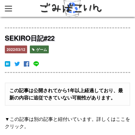
ごみばこいん
SEKIRO日記#22
2022/03/12
ゲーム
この記事は公開されてから1年以上経過しており、最
新の内容に追従できていない可能性があります。
この記事は別の記事と紐付いています。詳しくはここを
クリック。