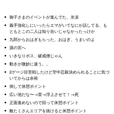
SEKIRO日記#26, 終
SEKIRO日記#25
御子さまのイベントが進んでた、氷涙
SEKIRO日記#24
義手強化しにいったらエマがいてなにか話してる、も
SEKIRO日記#23
ともとこの二人は知り合いじゃなかったっけか
SEKIRO日記#22
(いまここ)
九郎からおはぎもらった、おはぎ、うまいのよ
SEKIRO日記#21
源の宮へ
SEKIRO日記#20
いきなりボス、破戒僧じゃん
SEKIRO日記#19
動きが微妙に違う。。
SEKIRO日記#18
2ゲージ目苦戦したけど空中忍殺決められることに気づ
SEKIRO日記#17
いてからは余裕
SEKIRO日記#16
倒して休憩ポイント
SEKIRO日記#15
広い池だな〜→雷→浮上させて！→死
SEKIRO日記#14
正面進めないので回って休憩ポイント
SEKIRO日記#13
敵たくさんエリアを抜けると休憩ポイント