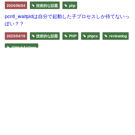
2024/06/04
技術的な話題
php
pcntl_waitpidは自分で起動した子プロセスしか待てないっ
ぽい？？
2023/04/19
技術的な話題
PHP
phpcs
reviewdog
GitHubActions
reviewdog/action-suggesterを使ってphpcbfをPR上でやる
2016/09/21
イベントメモ
PHP
ISUCON
今度はチームでISUCONに参戦したものの予選敗退でした
2015/09/11
技術的な話題
JavaScript
イベントメモ
PHP
upcamp
私立プログラミングキャンプ2015 Tokyoに参加してまし
た。