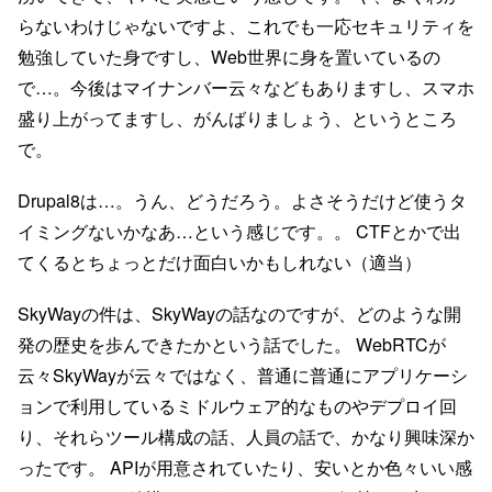
らないわけじゃないですよ、これでも一応セキュリティを
勉強していた身ですし、Web世界に身を置いているの
で…。今後はマイナンバー云々などもありますし、スマホ
盛り上がってますし、がんばりましょう、というところ
で。
Drupal8は…。うん、どうだろう。よさそうだけど使うタ
イミングないかなあ…という感じです。。 CTFとかで出
てくるとちょっとだけ面白いかもしれない（適当）
SkyWayの件は、SkyWayの話なのですが、どのような開
発の歴史を歩んできたかという話でした。 WebRTCが
云々SkyWayが云々ではなく、普通に普通にアプリケーシ
ョンで利用しているミドルウェア的なものやデプロイ回
り、それらツール構成の話、人員の話で、かなり興味深か
ったです。 APIが用意されていたり、安いとか色々いい感