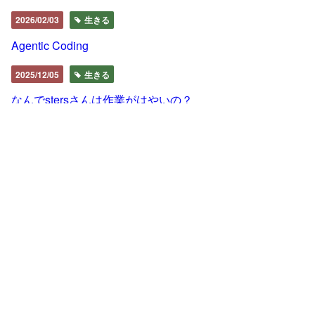
2026/02/03
生きる
Agentic Coding
2025/12/05
生きる
なんでstersさんは作業がはやいの？
2025/09/23
生きる
なぜ執筆系プラットフォームではなく自前でブログを書く
のか
2025/05/19
生きる
筋トレやってる
2024/09/04
生きる
デスク周りを更新した