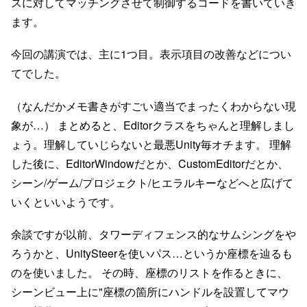
スに対してマッチングさせて制御するコードを書いていき
ます。
今回の講演では、主に1つ目。表示項目の改善などについ
てでした。
（なんだかメモ書きがすごい適当でまったくわからない現
象が…） まとめると、Editorクラスをちゃんと理解しまし
ょう。理解していじらないと最悪Unity毎オチます。 理解
した後に、EditorWindowだとか、CustomEditorだとか、
シーン/ゲーム/プロジェクト/ヒエラルキーなどへと広げて
いくといいようです。
余談ですが以前、タワーディフェンス的なサムシングをや
ろうかと、UnitySteerを使いパス…というか座標を辿るも
のを使いました。 その時、座標のリストを作るときに、
シーンビュー上に"座標の箇所にハンドルを設置してマウ