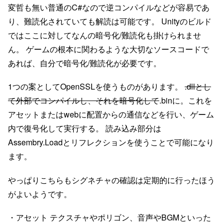
変哲も無い普通のC#なので逆コンパイルなどが容易であ
り、難読化されていても解読は可能です。 Unityのビルド
ではここに対してなんの暗号化/難読化も掛けられませ
ん。 ゲームの根本に関わるような大切なソースコードで
あれば、自分で暗号化/難読化が必要です。
1つの案としてOpenSSLを使うものがあります。
.dllとし
て外部でコンパイルし、それを暗号化して
.binに。これを
アセットまたはwebに配置からの通信などを行い、ゲーム
内で復号化して実行する。 読み込み部分は
Assembry.Loadとリフレクションを使うことで可能になり
ます。
やっぱりこちらもシグネチャの確認は定期的に行ったほう
がよいようです。
・アセット テクスチャやポリゴン、音声やBGMといった