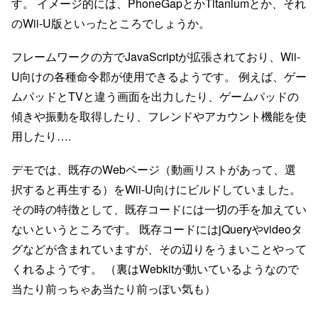
す。 イメージ的には、PhoneGapとかTitaniumとか、それ
のWii-U版といったところでしょうか。
フレームワークの方でJavaScriptが拡張されており、Wii-
U向けの各種命令郡が使用できるようです。 例えば、ゲー
ムパッドとTVと違う画面を出力したり、ゲームパッドの
傾きや振動を取得したり、フレンドやアカウント機能を使
用したり….
デモでは、既存のWebページ（動画リストがあって、選
択すると再生する）をWii-U向けにビルドしていました。
その時の特徴として、既存コードには一切の手を加えてい
ないというところです。 既存コードにはjQueryやvideoタ
グなどが含まれていますが、その辺りをうまいことやって
くれるようです。 （裏はWebkitが動いているようなので
当たり前っちゃあ当たり前っぽい気も）