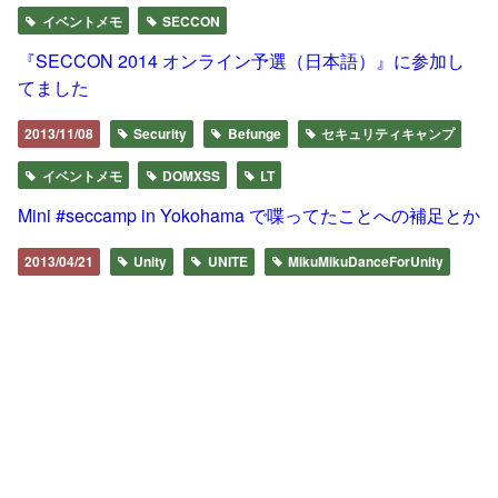
イベントメモ
SECCON
『SECCON 2014 オンライン予選（日本語）』に参加し
てました
2013/11/08
Security
Befunge
セキュリティキャンプ
イベントメモ
DOMXSS
LT
Mini #seccamp in Yokohama で喋ってたことへの補足とか
2013/04/21
Unity
UNITE
MikuMikuDanceForUnity
イベントメモ
Unite Japan 2013のまとめ
2013/04/21
Unity
UNITE
Wii-U
Mecanim
イベントメモ
Unite Japan 2013 Day2の話